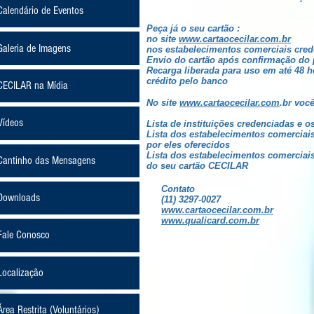
Calendário de Eventos
Peça já o seu cartão :
no site
www.cartaocecilar.com.br
Galeria de Imagens
nos estabelecimentos comerciais cre
Envio do cartão após confirmação do
Recarga liberada para uso em até 48 
crédito pelo banco
CECILAR na Mídia
No site
www.cartaocecilar.com
.br você
Vídeos
Lista de instituições credenciadas e o
Lista dos estabelecimentos comerciai
por eles oferecidos
Lista dos estabelecimentos comerciais
Cantinho das Mensagens
do seu cartão CECILAR
Contato
Downloads
(11) 3297-0027
www.cartaocecilar.com.br
www.qualicard.com.br
Fale Conosco
Localização
Área Restrita (Voluntários)