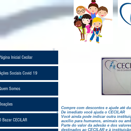
Página Inicial Cecilar
Ações Sociais Covid 19
Quem Somos
Doações
Compre com descontos e ajude até duas
De imediato você ajuda o CECILAR
Você ainda pode indicar outra institui
O Bazar CECILAR
auxílio para humanos, animais ou amb
Parte do valor da adesão e dos valor
destinados ao CECILAR e à instituição