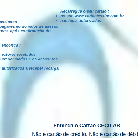
Recarregue o seu cartão :
no site
www.cartaocecilar.com.br
nas lojas autorizadas
denciados
 pagamento do valor de adesão
horas, após confirmação do
 encontra :
s valores recebidos
s credenciados e os descontos
 autorizados a receber recarga
Entenda o Cartão CECILAR
Não é cartão de crédito. Não é cartão de débi